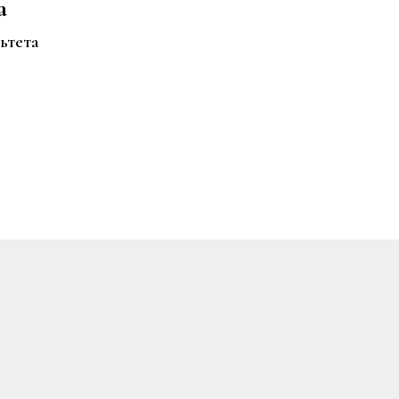
а
ьтета